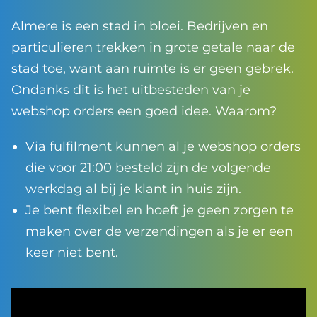
Almere is een stad in bloei. Bedrijven en
particulieren trekken in grote getale naar de
stad toe, want aan ruimte is er geen gebrek.
Ondanks dit is het uitbesteden van je
webshop orders een goed idee. Waarom?
Via fulfilment kunnen al je webshop orders
die voor 21:00 besteld zijn de volgende
werkdag al bij je klant in huis zijn.
Je bent flexibel en hoeft je geen zorgen te
maken over de verzendingen als je er een
keer niet bent.