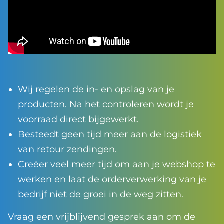
Wij regelen de in- en opslag van je
producten. Na het controleren wordt je
voorraad direct bijgewerkt.
Besteedt geen tijd meer aan de logistiek
van retour zendingen.
Creëer veel meer tijd om aan je webshop te
werken en laat de orderverwerking van je
bedrijf niet de groei in de weg zitten.
Vraag een vrijblijvend gesprek aan om de