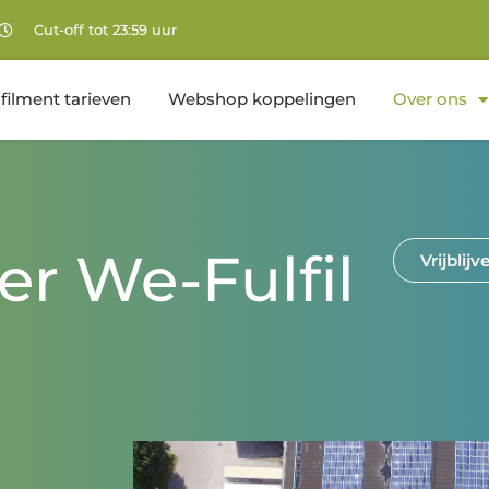
Cut-off tot 23:59 uur
lfilment tarieven
Webshop koppelingen
Over ons
er We-Fulfil
Vrijblij