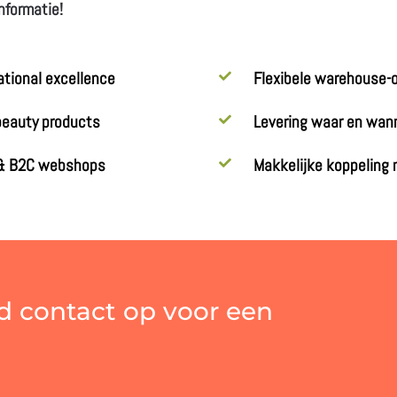
informatie!
tional excellence
Flexibele warehouse-
 beauty products
Levering waar en wanne
B & B2C webshops
Makkelijke koppeling
d contact op voor een