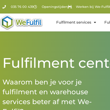
035 76 00 439
Openingstijden
Werken bij We-Fulfil
Fulfilment services
Fu
Fulfilment cent
Waarom ben je voor je
fulfilment en warehouse
services beter af met We-