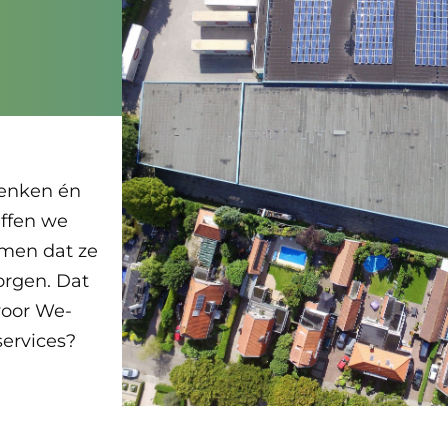
edenken én
effen we
imen dat ze
rgen. Dat
voor We-
services?
.